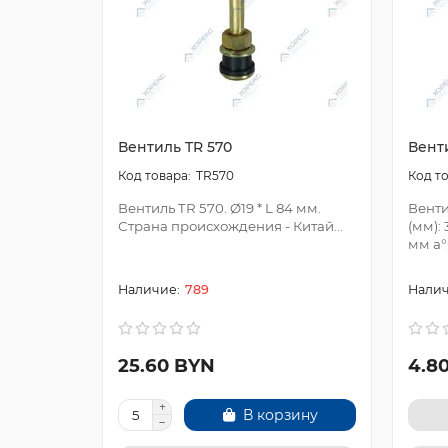
Вентиль TR 570
Венти
TR570
Вентиль TR 570. Ø19 * L 84 мм.
Венти
Страна происхождения - Китай...
(мм): 
мм a°:
789
25.60 BYN
4.8
В корзину