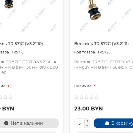
ль TR 571С (V3.21.10)
Вентиль TR 572С (V3.21.11)
TR571С
TR572С
ль TR 571С ETRTO V3.21.10 A
Вентиль TR 572С. ETRTO V3.2
37 мм B (мм): 56 мм ø19 х L 90
(мм): 37 мм B (мм): 66 ø19 х 10
 90 ..
0
5
0 BYN
23.00 BYN
Нет в наличии
В корзин