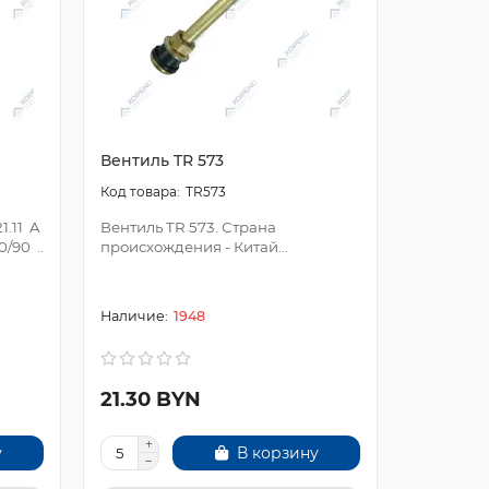
Вентиль TR 573
Вентиль 
TR573
1.11 A
Вентиль TR 573. Страна
Вентиль V
0/90 ..
происхождения - Китай...
происхожд
1948
21.30 BYN
18.00 
у
В корзину