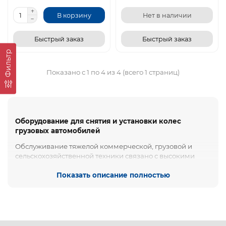
В корзину
Нет в наличии
Быстрый заказ
Быстрый заказ
Фильтр
Показано с 1 по 4 из 4 (всего 1 страниц)
Оборудование для снятия и установки колес
грузовых автомобилей
Обслуживание тяжелой коммерческой, грузовой и
сельскохозяйственной техники связано с высокими
физическими нагрузками и рисками для персонала.
Вес колеса современного грузовика может превышать
Показать описание полностью
100 кг, а крупногабаритной колесной базы тракторов и
комбайнов — доходить до тонны. Проведение
шиномонтажных работ или ремонта ступичного узла
вручную замедляет процесс и нарушает правила
техники безопасности.