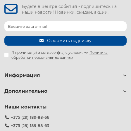
Будьте в центре событий - подпишитесь на
В интернет-магазине
Хорекс Авто
вы можете купить
наши новости! Новинки, скидки, акции.
профессиональные тележки для снятия колес грузовых
автомобилей в Минске. Специализированное
оборудование существенно облегчает труд оператора,
сводит к нулю риск падения тяжелого колеса и
исключает повреждение резьбы ступичных шпилек.
Оформить подписку
Преимущества использования тележек для
Я прочитал(а) и согласен(на) с условиями
Политика
транспортировки колес
обработки персональных данных
Безопасность труда:
минимизация риска
производственных травм и защита спины мастера
Информация
от критических нагрузок при подъеме тяжестей.
Сохранение деталей:
колесо позиционируется
строго соосно ступице. Это предотвращает
Дополнительно
замятие и срыв резьбы на шпильках крепления во
время монтажа.
Наши контакты
Мобильность и скорость:
один оператор может
оперативно демонтировать, перекатить в зону
+375 (29) 189-88-66
мойки или шиномонтажного станка и установить
+375 (29) 189-88-63
обратно колесо любого радиуса.