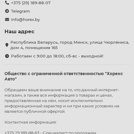
+375 (29) 189-88-07
Конструктивные особенности оборудования от «Хорекс
Telegram
Авто»
Info@horex.by
Каталог включает специализированное
грузоподъемное оборудование собственного бренда
Наш адрес
Хорекс Авто
, ориентированное на эксплуатацию в
условиях интенсивных нагрузок:
Республика Беларусь, город Минск, улица Чюрлёниса,
дом 4, помещение 165
1. Механические роликовые тележки
Работаем с 9:00 до 18:00, сб-вс - выходной!
Оптимальный и надежный вариант для регулярных
арматурных работ:
Общество с ограниченной ответственностью "Хорекс
Модели HZ 02.4.004H и HZ 02.4.005H:
прочная
Авто"
металлическая рама снабжена опорными
роликами. При установке колесо опирается на
Обращаем ваше внимание на то, что данный интернет-
магазин, а также вся информация о товарах и ценах,
ролики, что позволяет легко проворачивать его
предоставленная на нём, носит исключительно
вокруг своей оси для точного совмещения
информационный характер и ни при каких условиях не
отверстий диска со шпильками ступицы.
является публичной офертой.
2. Грузовые тележки с гидравлическим приводом
Контактная информация:
Предназначены для тяжелого транспорта и работы с
+375 29 189-88-63 - Специалист по продажам