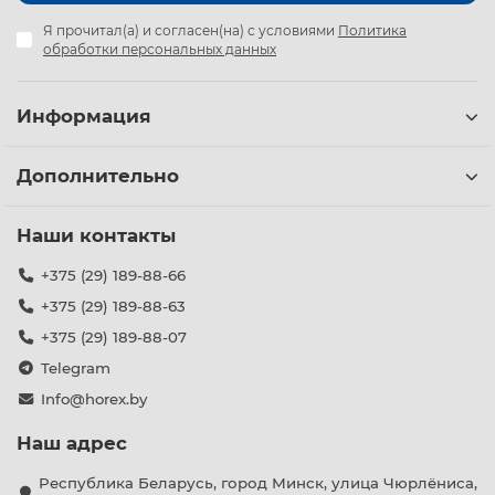
Я прочитал(а) и согласен(на) с условиями
Политика
обработки персональных данных
Роль профессиональных абразивных материалов на
СТО
Информация
Использование специализированных шлифовальных
кругов, полос и губок позволяет значительно
Дополнительно
оптимизировать малярные процессы:
Высокая скорость обработки:
современные
Наши контакты
материалы обладают повышенной стойкостью к
забиванию продуктами шлифовки.
+375 (29) 189-88-66
Равномерная риска:
точная калибровка
+375 (29) 189-88-63
абразивного зерна гарантирует однородный
+375 (29) 189-88-07
микрорельеф поверхности без глубоких царапин.
Telegram
Универсальность применения:
наличие
специализированных подкатегорий позволяет
Info@horex.by
эффективно обрабатывать шпатлевку, грунты,
металл, твердый пластик и финишные лаковые
Наш адрес
покрытия.
Республика Беларусь, город Минск, улица Чюрлёниса,