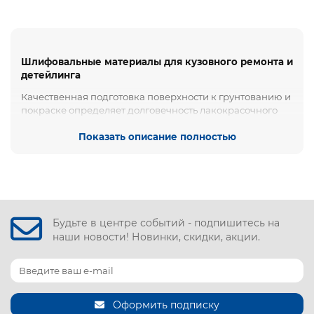
Шлифовальные материалы для кузовного ремонта и
детейлинга
Качественная подготовка поверхности к грунтованию и
покраске определяет долговечность лакокрасочного
покрытия автомобиля. Любые неровности, глубокие
риски от крупного абразива или остатки старого
Показать описание полностью
покрытия неизбежно проявятся после нанесения лака.
Для создания идеального глянца и правильной адгезии
малярных слоев требуется строгое соблюдение
градаций зернистости на каждом этапе обработки
кузова.
Будьте в центре событий - подпишитесь на
В интернет-магазине
Хорекс Авто
вы можете купить
наши новости! Новинки, скидки, акции.
шлифовальные материалы в Минске. Наш каталог
включает более 150 наименований
высококачественных абразивов и сопутствующих
товаров от брендов
GTA
,
Хорекс Авто
и
Rotake
.
Продукция подходит как для сухого, так и для мокрого
Оформить подписку
шлифования деталей.