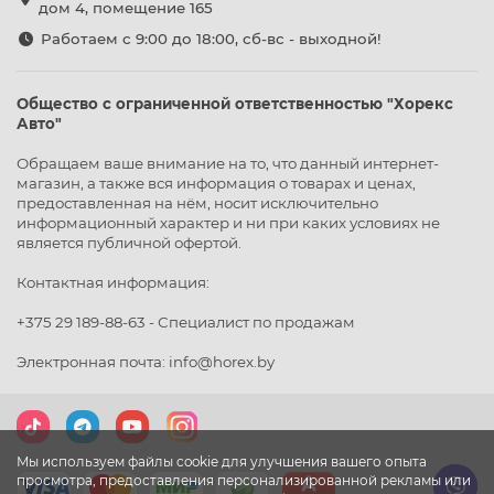
дом 4, помещение 165
Работаем с 9:00 до 18:00, сб-вс - выходной!
Ассортимент шлифовального раздела в «Хорекс Авто»
Каталог сформирован для комплексного обеспечения
Общество с ограниченной ответственностью "Хорекс
малярно-кузовных участков автосервисов:
Авто"
1. Классические шлифовальные круги и полоски
Обращаем ваше внимание на то, что данный интернет-
магазин, а также вся информация о товарах и ценах,
Основные расходные абразивные материалы для
предоставленная на нём, носит исключительно
работы с шлифмашинками и ручными блоками
информационный характер и ни при каких условиях не
(рубанками). Оснащены велкро-основой (липучкой) для
является публичной офертой.
быстрой фиксации. Представлены в широком
диапазоне зернистостей для грубой обдирки металла,
Контактная информация:
выравнивания шпатлевки и финишного
вышлифовывания грунта перед окраской.
+375 29 189-88-63 - Специалист по продажам
Электронная почта: info@horex.by
2. Материалы для локального ремонта и Тризаки
Абразивы премиум-класса на гибкой основе. Они
разработаны специально для ювелирного удаления
дефектов ЛКП (пылинок, подтеков лака) и последующей
матовки зон переходов перед нанесением базы.
Мы используем файлы cookie для улучшения вашего опыта
просмотра, предоставления персонализированной рекламы или
Обеспечивают сверхтонкую риску, которая легко