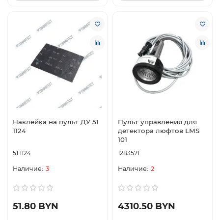
Наклейка на пульт ДУ 51
Пульт управления для
1124
детектора люфтов LMS
101
51 1124
1283571
3
2
51.80 BYN
4310.50 BYN