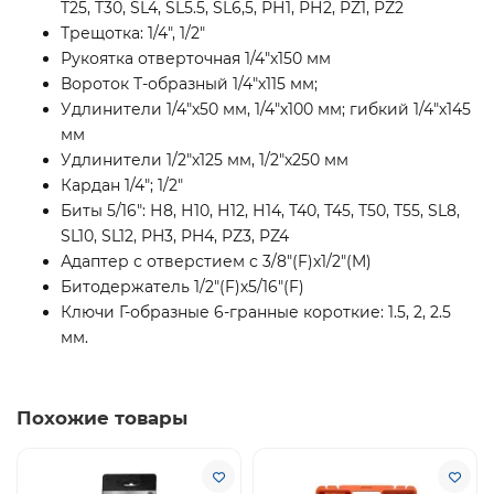
T25, T30, SL4, SL5.5, SL6,5, РН1, РН2, PZ1, PZ2
Трещотка: 1/4", 1/2"
Рукоятка отверточная 1/4"х150 мм
Вороток Т-образный 1/4"х115 мм;
Удлинители 1/4"х50 мм, 1/4"х100 мм; гибкий 1/4"х145
мм
Удлинители 1/2"х125 мм, 1/2"х250 мм
Кардан 1/4"; 1/2"
Биты 5/16": Н8, Н10, Н12, Н14, Т40, Т45, Т50, Т55, SL8,
SL10, SL12, PH3, PH4, PZ3, PZ4
Адаптер с отверстием с 3/8"(F)х1/2"(M)
Битодержатель 1/2"(F)х5/16"(F)
Ключи Г-образные 6-гранные короткие: 1.5, 2, 2.5
мм.
Похожие товары