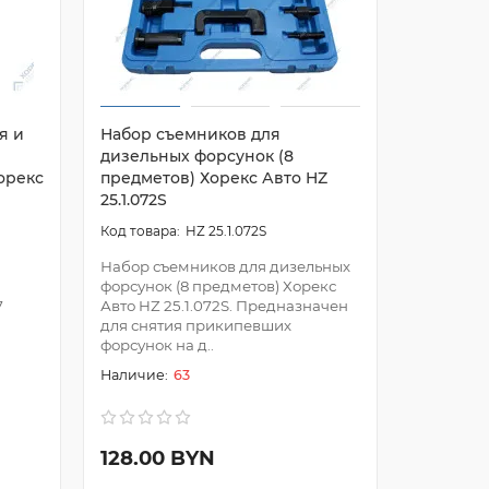
я и
Набор съемников для
Набор с
дизельных форсунок (8
дизельн
орекс
предметов) Хорекс Авто HZ
предмет
25.1.072S
25.1.041S
HZ 25.1.072S
Набор съемников для дизельных
Набор съ
форсунок (8 предметов) Хорекс
форсунок
7
Авто HZ 25.1.072S. Предназначен
Авто HZ 2
для снятия прикипевших
для снят
форсунок на д..
форсунок 
63
128.00 BYN
185.60