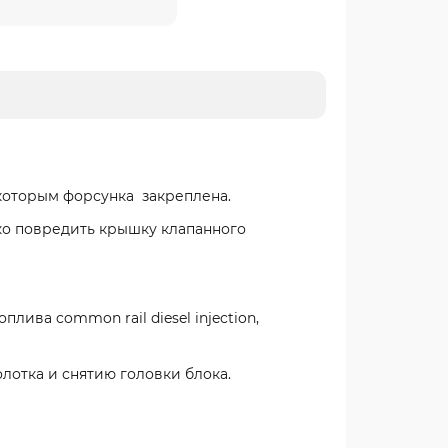
которым форсунка закреплена.
гко повредить крышку клапанного
ива common rail diesel injection,
лотка и снятию головки блока.