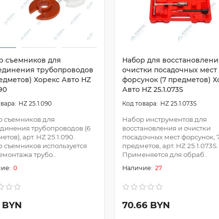
р съемников для
Набор для восстановлени
единения трубопроводов
очистки посадочных мест
редметов) Хорекс Авто HZ
форсунок (7 предметов) Х
090
Авто HZ 25.1.073S
HZ 25.1.090
HZ 25.1.073S
 съемников для
Набор инструментов для
динения трубопроводов (6
восстановления и очистки
тов), арт. HZ 25.1.090.
посадочных мест форсунок, 
 съемников используется
предметов, арт. HZ 25.1.073S.
емонтажа трубо..
Применяется для обраб..
0
27
0 BYN
70.66 BYN