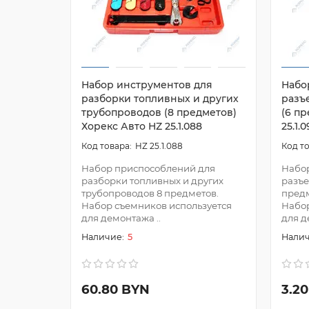
Набор инструментов для
Набо
разборки топливных и других
разъ
трубопроводов (8 предметов)
(6 п
Хорекс Авто HZ 25.1.088
25.1.
HZ 25.1.088
Набор приспособлений для
Набор
разборки топливных и других
разъе
трубопроводов 8 предметов.
предме
Набор съемников используется
Набор
для демонтажа ..
для д
5
60.80 BYN
3.2