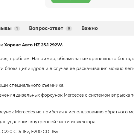
зывы
Вопрос-ответ
Важно
1
0
 Хорекс Авто HZ 25.1.292W.
 ряд проблем. Например, обламывание крепежного болта, 
вки блока цилиндров и в случае ее раскачивания можно ле
ощи специального съемника.
ения дизельных форсунок Mercedes с системой впрыска топл
сунок Mercedes не прибегая к использованию обратного мо
для удаления внутренней части инжектора.
v, C220 CDi 16v, E200 CDi 16v