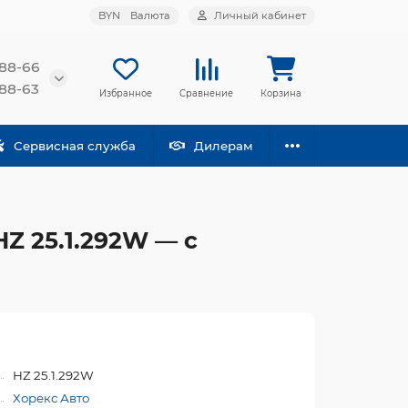
BYN
Валюта
Личный кабинет
-88-66
-88-63
Избранное
Сравнение
Корзина
Сервисная служба
Дилерам
Z 25.1.292W — с
HZ 25.1.292W
Хорекс Авто