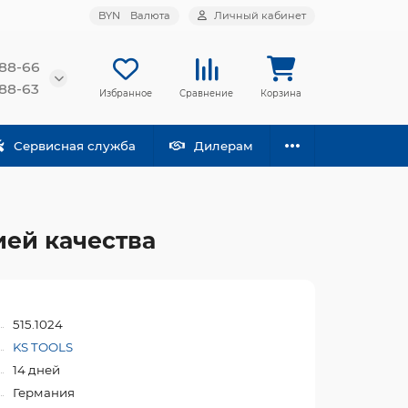
BYN
Валюта
Личный кабинет
-88-66
-88-63
Избранное
Сравнение
Корзина
Сервисная служба
Дилерам
ией качества
515.1024
KS TOOLS
14 дней
Германия