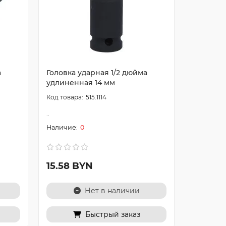
а
Головка ударная 1/2 дюйма
Головка 
удлиненная 14 мм
удлинен
515.1114
..
..
0
15.58 BYN
15.58 
Нет в наличии
Быстрый заказ