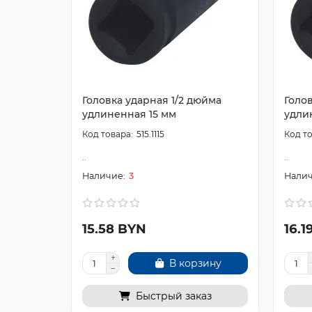
Головка ударная 1/2 дюйма
Голов
удлиненная 15 мм
удли
515.1115
..
..
3
15.58 BYN
16.1
В корзину
Быстрый заказ