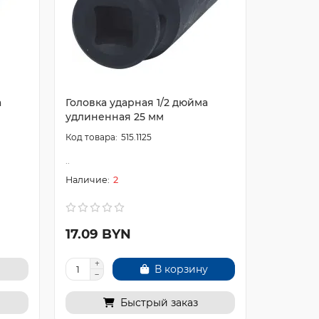
а
Головка ударная 1/2 дюйма
Головка 
удлиненная 25 мм
удлинен
515.1125
..
..
2
17.09 BYN
18.02 
В корзину
Быстрый заказ