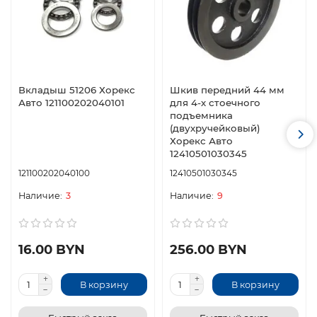
Вкладыш 51206 Хорекс
Шкив передний 44 мм
Авто 121100202040101
для 4-х стоечного
подъемника
(двухручейковый)
Хорекс Авто
12410501030345
121100202040100
12410501030345
3
9
16.00 BYN
256.00 BYN
В корзину
В корзину