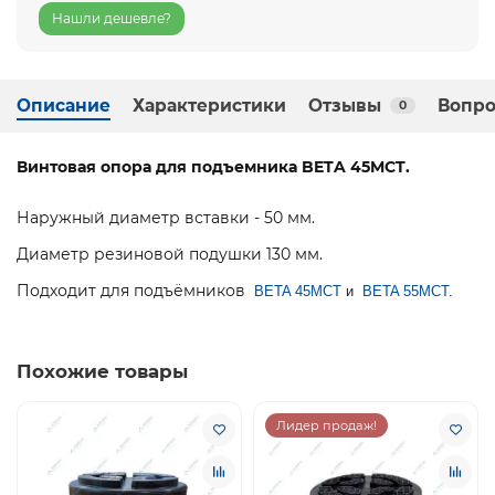
Нашли дешевле?
Описание
Характеристики
Отзывы
Вопро
0
Винтовая опора для подъемника BETA 45MCT.
Наружный диаметр вставки - 50 мм.
Диаметр резиновой подушки 130 мм.
Подходит для подъёмников
BETA 45MCT
и
BETA 55MCT
.
Похожие товары
Лидер продаж!