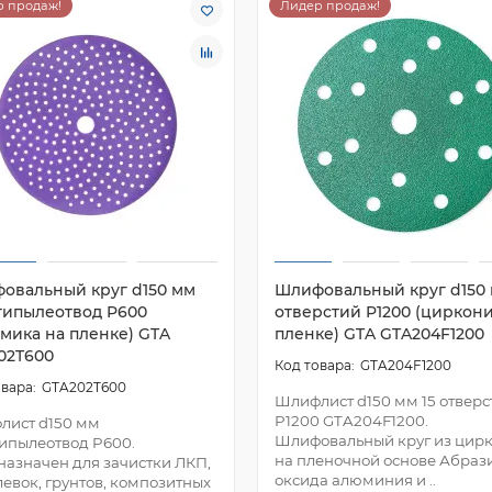
 продаж!
Лидер продаж!
овальный круг d150 мм
Шлифовальный круг d150 
типылеотвод P600
отверстий P1200 (циркон
амика на пленке) GTA
пленке) GTA GTA204F1200
02T600
GTA204F1200
GTA202T600
Шлифлист d150 мм 15 отверс
P1200 GTA204F1200.
лист d150 мм
Шлифовальный круг из цир
ипылеотвод P600.
на пленочной основе Абраз
азначен для зачистки ЛКП,
оксида алюминия и ..
евок, грунтов, композитных