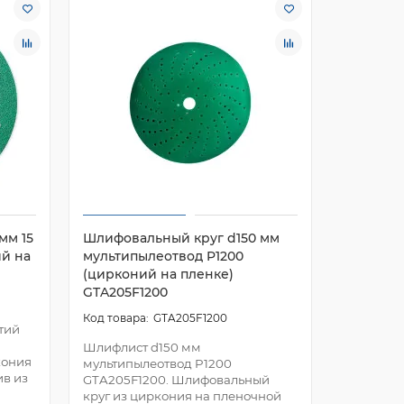
мм 15
Шлифовальный круг d150 мм
Шлифова
ий на
мультипылеотвод P1200
отверсти
(цирконий на пленке)
бумаге)
GTA205F1200
GTA205F1200
тий
Шлифлист
P240 GTA
Шлифлист d150 мм
кония
Высокоэ
мультипылеотвод P1200
ив из
материал
GTA205F1200. Шлифовальный
использо
круг из циркония на пленочной