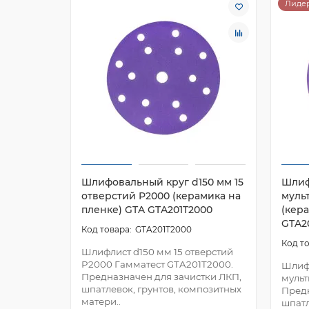
Лидер
Шлифовальный круг d150 мм 15
Шлиф
отверстий P2000 (керамика на
муль
пленке) GTA GTA201T2000
(кер
GTA2
GTA201T2000
Шлифлист d150 мм 15 отверстий
P2000 Гамматест GTA201T2000.
Шлиф
Предназначен для зачистки ЛКП,
мульт
шпатлевок, грунтов, композитных
Предн
матери..
шпатл