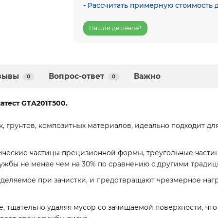
-
Рассчитать примерную стоимость 
Нашли дешевле?
зывы
Вопрос-ответ
Важно
0
0
атест GTA201T500.
, грунтов, композитных материалов, идеально подходит дл
ические частицы прецизионной формы, треугольные частиц
лужбы не менее чем на 30% по сравнению с другими тради
выделяемое при зачистки, и предотвращают чрезмерное наг
 тщательно удаляя мусор со зачищаемой поверхности, чт