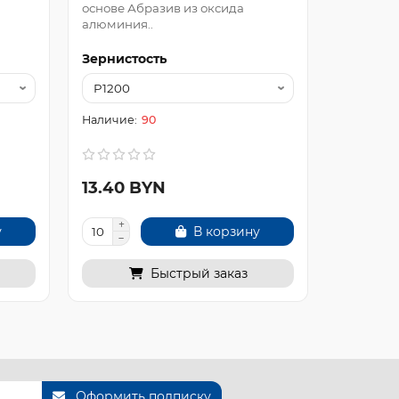
основе Абразив из оксида
алюминия..
Зернистость
Зернист
90
13.40 BYN
8.60 B
у
В корзину
Быстрый заказ
Оформить подписку