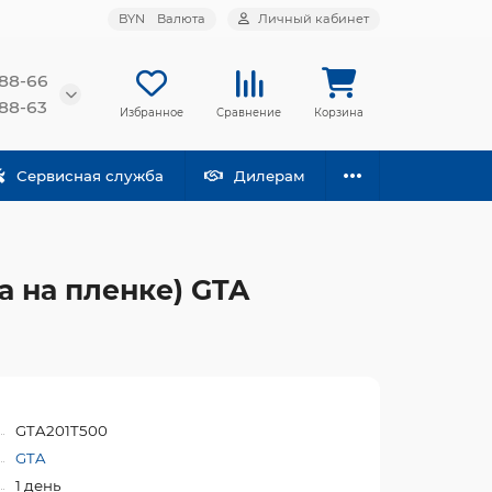
BYN
Валюта
Личный кабинет
-88-66
-88-63
Избранное
Сравнение
Корзина
Сервисная служба
Дилерам
а на пленке) GTA
GTA201T500
GTA
1 день