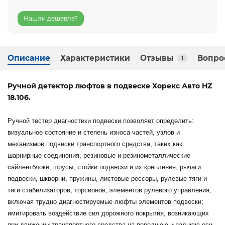
Нашли дешевле?
Описание
Характеристики
Отзывы
Вопро
1
Ручной детектор люфтов в подвеске Хорекс Авто HZ
18.106.
Ручной тестер диагностики подвески позволяет определить:
визуальное состояние и степень износа частей, узлов и
механизмов подвески транспортного средства, таких как:
шарнирные соединения, резиновые и резинометаллические
сайлентблоки, шрусы, стойки подвески и их крепления, рычаги
подвески, шкворни, пружины, листовые рессоры, рулевые тяги и
тяги стабилизаторов, торсионов, элементов рулевого управления,
включая трудно диагностируемые люфты элементов подвески;
имитировать воздействие сил дорожного покрытия, возникающих
при движении транспортного средства на переднюю и заднюю оси