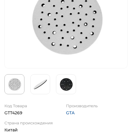
Код Товара
Производитель
GTT4269
GTA
Страна происхождения
Китай