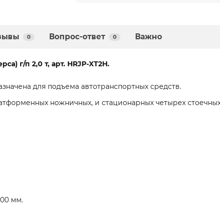
зывы
Вопрос-ответ
Важно
0
0
а) г/п 2,0 т, арт. HRJP-XT2H.
азначена для подъема автотранспортных средств.
атформенных ножничных, и стационарных четырех стоечны
00 мм.