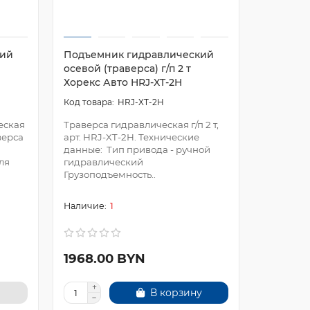
кий
Подъемник гидравлический
Подъемн
осевой (траверса) г/п 2 т
осевой (
Хорекс Авто HRJ-XT-2H
Хорекс А
HRJ-XT-2H
еская
Траверса гидравлическая г/п 2 т,
Траверса
аверса
арт. HRJ-XT-2H. Технические
г/п 2 т, 
данные: Тип привода - ручной
характер
ля
гидравлический
пневмоги
Грузоподъемность..
1
1968.00 BYN
2352.0
В корзину