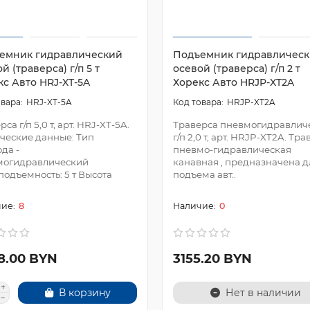
емник гидравлический
Подъемник гидравличес
й (траверса) г/п 5 т
осевой (траверса) г/п 2 т
кс Авто HRJ-XT-5A
Хорекс Авто HRJP-XT2A
HRJ-XT-5A
HRJP-XT2A
са г/п 5,0 т, арт. HRJ-XT-5A.
Траверса пневмогидравлич
ческие данные: Тип
г/п 2,0 т, арт. HRJP-XT2A. Тр
да -
пневмо-гидравлическая
могидравлический
канавная , предназначена д
подъемность: 5 т Высота
подъема авт..
8
0
8.00 BYN
3155.20 BYN
В корзину
Нет в наличии