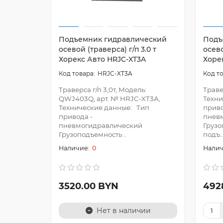
Подъемник гидравлический
Подъ
осевой (траверса) г/п 3.0 т
осево
Хорекс Авто HRJC-XT3A
Хоре
HRJC-XT3A
Траверса г/п 3,0т, Модель:
Травер
QWJ403Q, арт. № HRJC-XT3A,
Техни
Технические данные: Тип
приво
привода -
пнев
пневмогидравлический
Грузо
Грузоподъемность ..
подъ..
0
3520.00 BYN
492
Нет в наличии