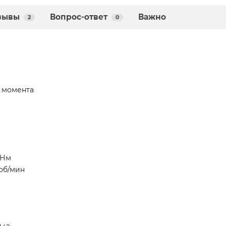
зывы
Вопрос-ответ
Важно
2
0
 момента
 Нм
об/мин