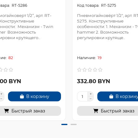
RT-5286
RT-5275
огайковерт 1/2“, арт. RT-
Пневмогайковёрт 1/2", арт. R
 Конструктивные
5275. Конструктивные
нности: Механизм - Twin
особенности: 1. Механизм - 
er Возможность
hammer 2. Возможность
ировки крутящего..
регулировки крутяще..
82
19
.00 BYN
332.80 BYN
В корзину
В корзин
Быстрый заказ
Быстрый заказ