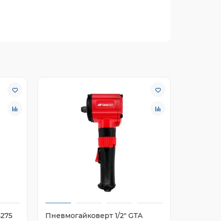
5275
Пневмогайковерт 1/2" GTA
Пневмога