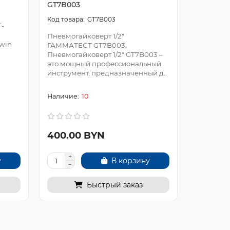
GT7B003
GT7B002
GT7B003
T-
Пневмогайковерт 1/2"
Пневмога
Twin
ГАММАТЕСТ GT7B003.
ГАММАТЕ
Пневмогайковерт 1/2" GT7B003 –
Пневмога
это мощный профессиональный
это комп
инструмент, предназначенный д..
инструме
для в..
10
400.00 BYN
224.00
у
В корзину
Быстрый заказ