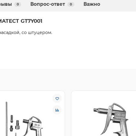
зывы
Вопрос-ответ
Важно
0
0
МАТЕСТ GT7Y001
насадкой, со штуцером.