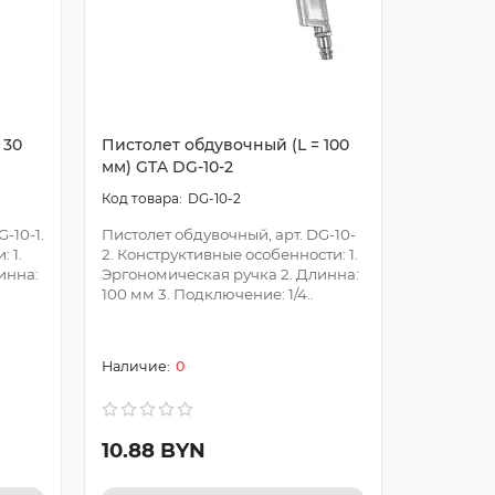
 30
Пистолет обдувочный (L = 100
Пистолет
мм) GTA DG-10-2
мм) GTA 
DG-10-2
-10-1.
Пистолет обдувочный, арт. DG-10-
Пистолет 
 1.
2. Конструктивные особенности: 1.
3. Констр
инна:
Эргономическая ручка 2. Длинна:
Эргономи
100 мм 3. Подключение: 1/4..
200 мм 3.
0
10.88 BYN
11.68 