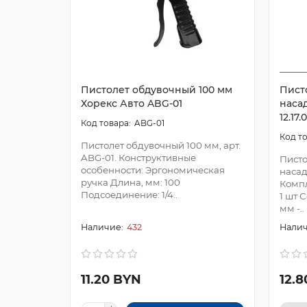
Пистолет обдувочный 100 мм
Пист
Хорекс Авто ABG-01
наса
12.17
ABG-01
Пистолет обдувочный 100 мм, арт.
ABG-01. Конструктивные
Писто
особенности: Эргономическая
насад
ручка Длина, мм: 100
Компл
Подсоединение: 1/4..
1 шт 
мм -..
432
11.20 BYN
12.