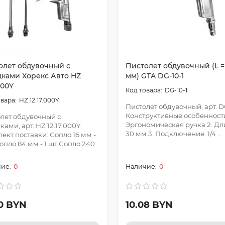
олет обдувочный с
Пистолет обдувочный (L =
дками Хорекс Авто HZ
мм) GTA DG-10-1
.000Y
DG-10-1
HZ 12.17.000Y
Пистолет обдувочный, арт. DG
Конструктивные особенности:
лет обдувочный с
Эргономическая ручка 2. Дл
ками, арт. HZ 12.17.000Y.
30 мм 3. Подключение: 1/4 ..
ект поставки: Сопло 16 мм -
Сопло 84 мм - 1 шт Сопло 240
0
0
80 BYN
10.08 BYN