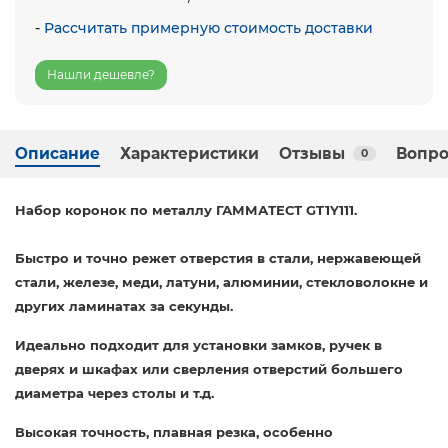
-
Рассчитать примерную стоимость доставки
Нашли дешевле?
Описание
Характеристики
Отзывы
Вопро
0
Набор коронок по металлу ГАММАТЕСТ GT1Y111.
Быстро и точно режет отверстия в стали, нержавеющей
стали, железе, меди, латуни, алюминии, стекловолокне и
других ламинатах за секунды.
Идеально подходит для установки замков, ручек в
дверях и шкафах или сверления отверстий большего
диаметра через столы и т.д.
Высокая точность, плавная резка, особенно