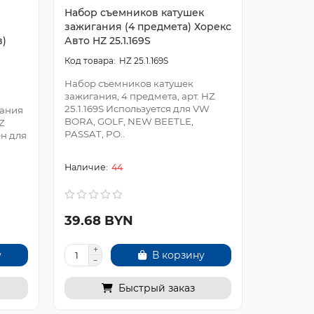
Набор съемников катушек
Набор д
зажигания (4 предмета) Хорекс
свечной
в)
Авто HZ 25.1.169S
HZ 25.1.
HZ 25.1.169S
Набор съемников катушек
Набор дл
зажигания, 4 предмета, арт. HZ
свечной 
25.1.169S Используется для VW
25.1.286
вания
BORA, GOLF, NEW BEETLE,
восстано
Z
PASSAT, PO..
отверстия
ен для
44
39.68 BYN
18.56 
у
В корзину
Быстрый заказ