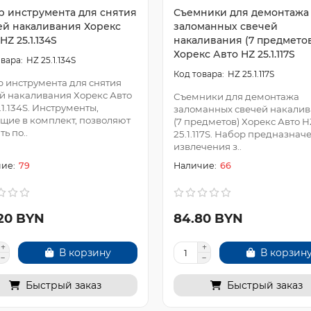
р инструмента для снятия
Съемники для демонтажа
ей накаливания Хорекс
заломанных свечей
HZ 25.1.134S
накаливания (7 предмето
Хорекс Авто HZ 25.1.117S
HZ 25.1.134S
HZ 25.1.117S
 инструмента для снятия
й накаливания Хорекс Авто
Съемники для демонтажа
.1.134S. Инструменты,
заломанных свечей накали
щие в комплект, позволяют
(7 предметов) Хорекс Авто H
ь по..
25.1.117S. Набор предназнач
извлечения з..
79
66
.20 BYN
84.80 BYN
В корзину
В корзин
Быстрый заказ
Быстрый заказ