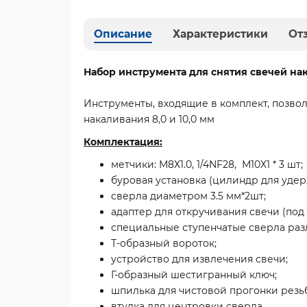
Описание
Характеристики
От
Набор инструмента для снятия свечей нак
Инструменты, входящие в комплект, позвол
накаливания 8,0 и 10,0 мм
Комплектация:
метчики: М8Х1.0, 1/4NF28, М10Х1 * 3 шт;
буровая установка (цилиндр для удер
сверла диаметром 3.5 мм*2шт;
адаптер для откручивания свечи (под
специальные ступенчатые сверла различн
Т-образный вороток;
устройство для извлечения свечи;
Г-образный шестигранный ключ;
шпилька для чистовой прогонки резьб
втулка для центровки сверла.