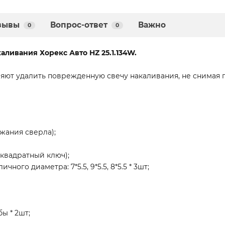
зывы
Вопрос-ответ
Важно
0
0
аливания Хорекс Авто HZ 25.1.134W.
яют удалить поврежденную свечу накаливания, не снимая г
жания сверла);
 квадратный ключ);
ого диаметра: 7*5.5, 9*5.5, 8*5.5 * 3шт;
ы * 2шт;