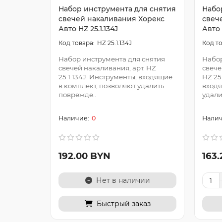
Набор инструмента для снятия
Набо
свечей накаливания Хорекс
свеч
Авто HZ 25.1.134J
Авто 
HZ 25.1.134J
Набор инструмента для снятия
Набор
свечей накаливания, арт. HZ
свече
25.1.134J. Инструменты, входящие
HZ 25
в комплект, позволяют удалить
входя
поврежде..
удалит
0
192.00 BYN
163
Нет в наличии
Быстрый заказ