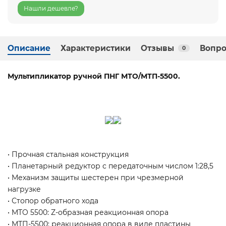
Нашли дешевле?
Описание
Характеристики
Отзывы
Вопро
0
Мультипликатор ручной ПНГ МТО/МТП-5500.
• Прочная стальная конструкция
• Планетарный редуктор с передаточным числом 1:28,5
• Механизм защиты шестерен при чрезмерной
нагрузке
• Стопор обратного хода
• MTO 5500: Z-образная реакционная опора
• МТП-5500: реакционная опора в виде пластины