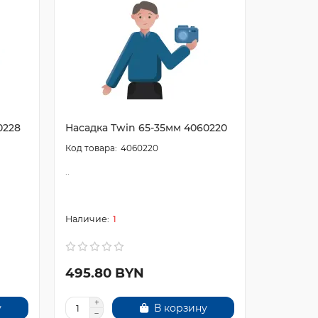
0228
Насадка Twin 65-35мм 4060220
Насадки
подставк
4060220
1100-150E
..
..
1
495.80 BYN
1332.0
у
В корзину