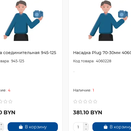
а соединительная 945-125
Насадка Plug 70-30мм 406
945-125
4060228
..
4
1
50 BYN
381.10 BYN
В корзину
В корзин