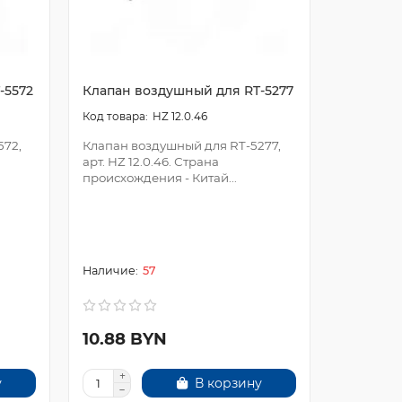
-5572
Клапан воздушный для RT-5277
Клапан 
пневмога
HZ 12.0.46
GT7B002
572,
Клапан воздушный для RT-5277,
арт. HZ 12.0.46. Страна
происхождения - Китай...
Клапан в
пневмога
GT7B002.
инструме
помощник
57
10.88 BYN
2.56 B
у
В корзину