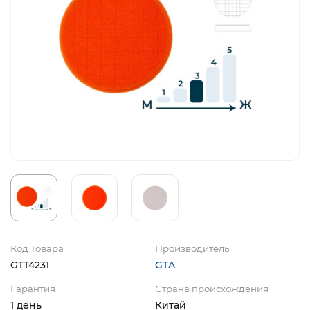
Код Товара
Производитель
GTT4231
GTA
Гарантия
Страна происхождения
1 день
Китай