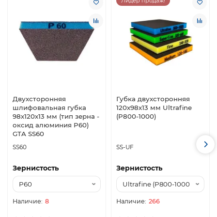
Лидер продаж!
Двухсторонняя
Губка двухсторонняя
шлифовальная губка
120х98х13 мм Ultrafine
98х120х13 мм (тип зерна -
(P800-1000)
оксид алюминия P60)
GTA SS60
SS60
SS-UF
Зернистость
Зернистость
8
266