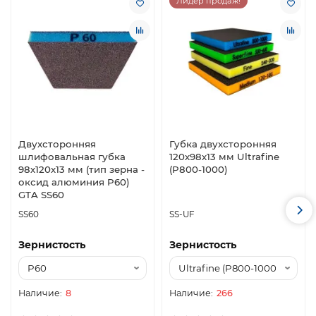
Лидер продаж!
Двухсторонняя
Губка двухсторонняя
шлифовальная губка
120х98х13 мм Ultrafine
98х120х13 мм (тип зерна -
(P800-1000)
оксид алюминия P60)
GTA SS60
SS60
SS-UF
Зернистость
Зернистость
8
266