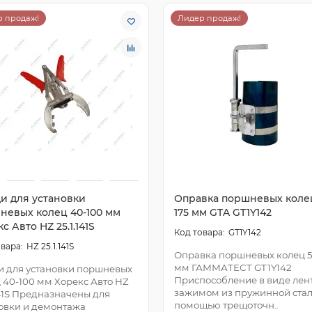
 продаж!
Лидер продаж!
и для установки
Оправка поршневых колец
невых колец 40-100 мм
175 мм GTA GT1Y142
с Авто HZ 25.1.141S
GT1Y142
HZ 25.1.141S
Оправка поршневых колец 5
мм ГАММАТЕСТ GT1Y142
 для установки поршневых
Приспособление в виде лен
 40-100 мм Хорекс Авто HZ
зажимом из пружинной стал
141S Предназначены для
помощью трещоточн..
овки и демонтажа