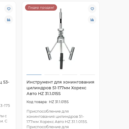
Лидер продаж!
Лидер пр
 53-
Инструмент для хонингования
Оправка
цилиндров 51-177мм Хорекс
175 мм Х
Авто HZ 31.1.015S
25.1.303S
HZ 31.1.015S
3-175
Приспособление для
Оправка 
ты с
хонингования цилиндров 51-
мм Хорекс
и. С
177мм Хорекс Авто HZ 31.1.015S.
Оправка 
Приспособление для
использу