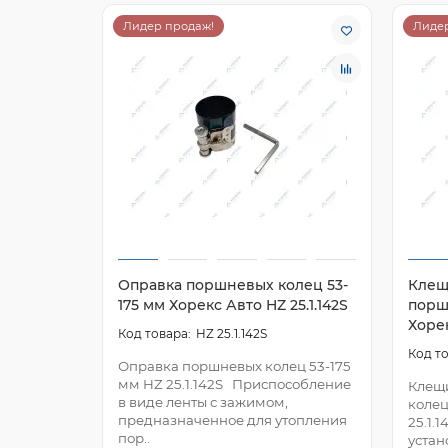
Лидер продаж!
Лидер
Оправка поршневых колец 53-
Клещ
175 мм Хорекс Авто HZ 25.1.142S
порш
Хорек
HZ 25.1.142S
Оправка поршневых колец 53-175
мм HZ 25.1.142S Приспособление
Клещи
в виде ленты с зажимом,
колец
предназначенное для утопления
25.1.
пор..
устан