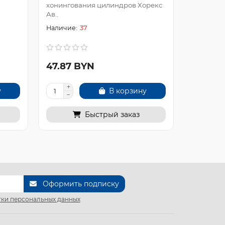
хонингования цилиндров Хорекс
поршневы
Ав..
37
47.87 BYN
11.87 
у
В корзину
Быстрый заказ
Оформить подписку
ки персональных данных